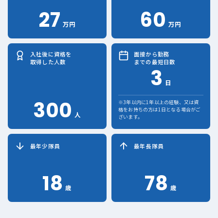
27
60
万円
万円
入社後に資格を
面接から勤務
取得した人数
までの最短日数
3
日
300
※3年以内に1年以上の経験、又は資
格をお持ちの方は1日となる場合がご
人
ざいます。
最年少隊員
最年長隊員
18
78
歳
歳